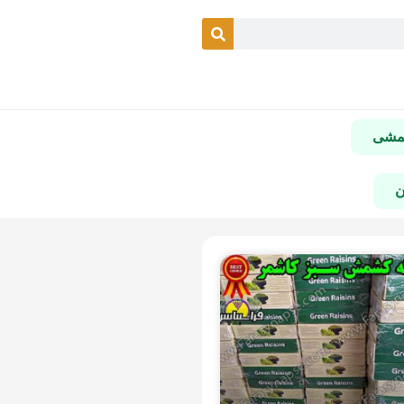
شمشی
ن