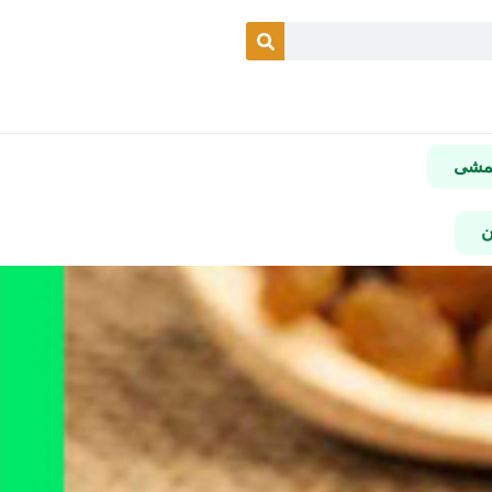
شمشی
ن