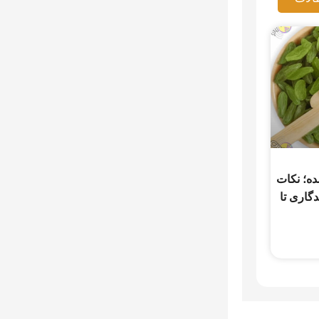
ه؛ نکات
دگاری تا