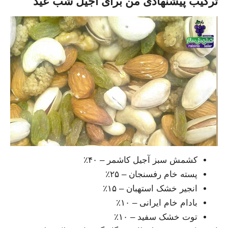
ترکیب پیشنهادی من برای آجیل شب عید
کشمش سبز آجیل کاشمر – ۴۰٪
پسته خام رفسنجان – ۲۵٪
انجیر خشک استهبان – ۱۵٪
بادام خام ایرانی – ۱۰٪
توت خشک سفید – ۱۰٪