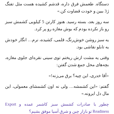
دستگاه. طعمش فرق داره، قدشم کشیده هست مثل تفنگ
ژ3 ببین و خودت قضاوت کن.»
سه روز بعد، بسته رسید. هنوز کارتن 5 کیلویی کشمش سبز
رو باز نکرده بودم که بوش مغازه رو پر کرد.
یه سبز روشن خوش‌رنگ، قلمی، کشیده، نرم… انگار خودش
یه تابلو نقاشی بود.
وقتی یه مشت ازش ریختم توی سینی نقره‌ای جلوی مغازه،
بچه‌های محل جمع شدن گفتن:
«آقا خدری، این چیه؟ برق می‌زنه!»
گفتم: «این کشمشه… ولی نه اون کشمشای معمولی، این
مال دل ایرونه.»
چطور با صادرات کشمش سبز کاشمر عمده و Export
Readiness تو بازار چین و شرق آسیا موفق بشیم؟