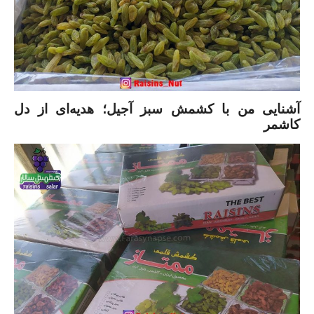
آشنایی من با کشمش سبز آجیل؛ هدیه‌ای از دل
کاشمر