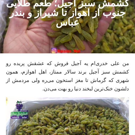
کشمش سبز آجیل؛ طعم طلایی
جنوب از اهواز تا شیراز و بندر
عباس
من علی خدری‌ام یه آجیل فروش که عشقش پریده رو
کشمش سبز آجیل برند سالار ممتاز، اهل اهوازم، همون
شهری که گرماش تا مغز استخون می‌ره ولی مردمش از
دلشون خنک‌ترین لبخند دنیا رو بهت می‌دن.