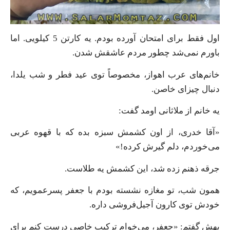
اول فقط برای امتحان آورده بودم. یه کارتن 5 کیلویی. اما
باورم نمی‌شد چطور مردم عاشقش شدن.
خانم‌های عرب اهواز، مخصوصاً توی عید فطر و شب یلدا،
دنبال چیزای خاصن.
یه خانم از ملاثانی اومد گفت:
«آقا خدری، از اون کشمش سبزه بده که با قهوه عربی
می‌خوردم، دلم گیرش کرده!»
جرقه ذهنم زده شد، این کشمش یه طلاست.
همون شب، تو مغازه نشسته بودم با جعفر پسرعمویم، که
خودش توی کارون آجیل‌فروشی داره.
بهش گفتم: «جعفر، می‌خوام ترکیب خاصی درست کنم برای