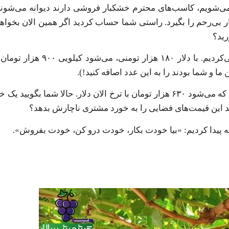
می‌شویم، کاسب‌های محترم خشکبار فروشی دارند دیوانه می‌شوند.
قطار بی‌رحم را بگیرد. راستی شما حساب کردید اگر همین الان بخواهی
رید؟
اجازه بدید ساده بگویم: مویز ازبکستان را قبلاً با ۵ دلار وارد
 و شما بودند را به این عدد اصافه کنید!).
مویز افغان که ریزتر و بی‌کیفیت‌تر است را با ۳.۵ دلار می‌آوردیم که می‌شود ۶۳۰ هزار تومان با ترخ الان دلار.
ید این قیمت‌های فضایی را به خورد مشتری ناچارش بدهد؟
ه پیدا کردیم: «بیا خودت بکار، خودت درو کن، خودت بفروش».