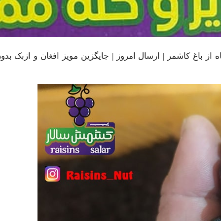
زار تومان | بی هسته سیاه از باغ کاشمر | ارسال امروز | جایگزین مویز افغان و ازبک