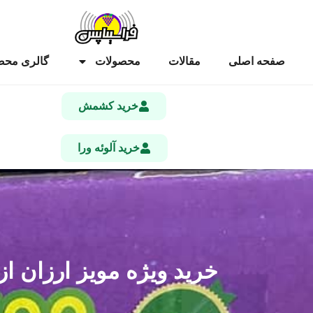
صفحه اصلی
مقالات
محصولات
گالری محص
خرید کشمش
خرید آلوئه ورا
خرید ویژه مویز ارزان از باغ ۲۸۰ هزار (عمده | همین ام