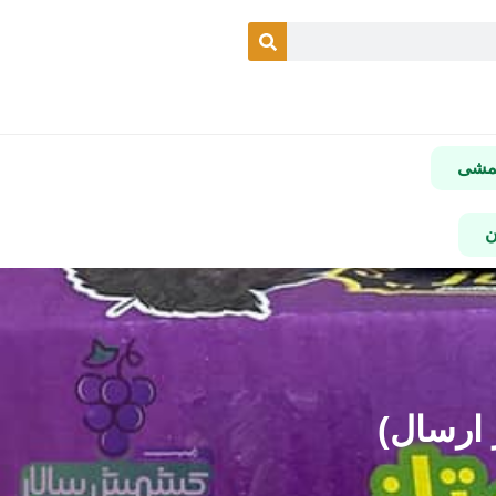
شمشی
ن