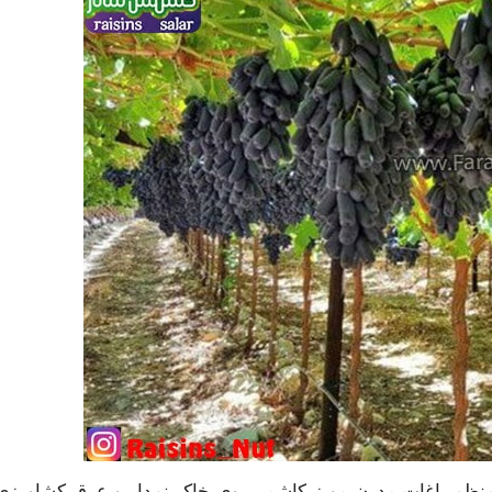
 منظم باغات مدرن مویز کاشمر. بوی خاک نم‌دار و عرق کشاورزی