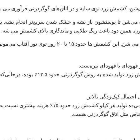
شن، کشمش زرد توی سایه و در اتاق‌های گوگردزنی فرآوری می ش
می‌شن تا پوستشون باز بشه و خشک شدن سریع‌تر انجام بشه. بعد،
در مقابل، کشمش آفتابی یا طبیعی بدون استفاده از گوگرد تهیه می‌ شن. این کشمش ها حدود
قهوه‌ای یا قهوه‌ای تیره‌ست.
یه تحقیق در سال 1404 نشون داد که محتوای رطوبت در کشمش زرد تولید ش
حتمال کپک‌زدگی بالاتر.
از طرفی، هزینه تولید کشمش زرد هم بیشتره. برآوردها نشون می‌ده تولید هر کیلو کش
ات خاص مثل اتاق گوگردزنی هست.