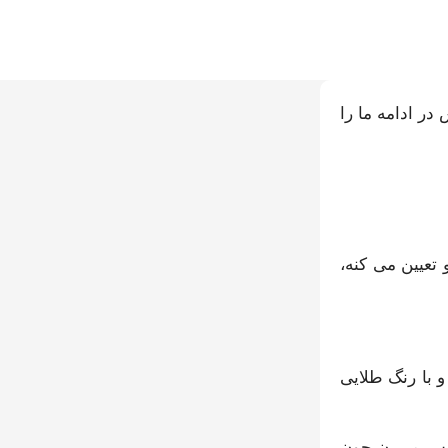
در ادامه ما را
تعیین می کنه،
25 میلی‌متر قطر، بدون چروک، و با رنگ طلایی
خلیج فارس می‌رن چون