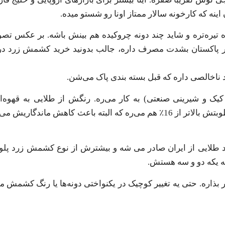
ه که کارخونه سالار ممتاز اونا رو شستو میده.
ود 5 تا 18 میلیمتر، رنگش یه‌ذره تیره‌تره و شاید چند دونه چروکیده هم بینش باشه. بر ع
ازار پاکستان بشدت مصرف داره، جالب بدونید خرید کشمش زرد درج
ک و شیرینی صنعتی) به کار می‌ره. رنگش از طلایی به قهوه‌ای
چروکیده‌ست و بعضاً دونه‌های شکسته هم توش پیدا می‌شن. رطوبتش بالاتر از 16٪ هم می‌ره که البته باعث 
ر بذاره. حتی یه تغییر کوچیک در یکنواختی دونه‌ها یا رنگ کشمش 