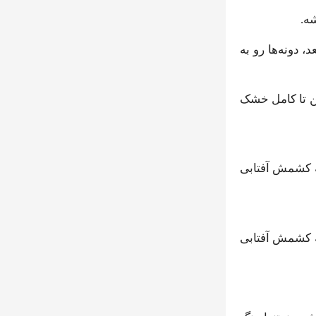
ه.
 دونه‌ها رو به
 ۱۵ تا ۲۰ روز توی نور آفتاب می‌مونن تا کامل خشک
ده به روش گوگردزنی حدود ۱۳.۵٪ بوده، درحالی‌که کشمش آفتابی
مش زرد حدود ۱۵٪ هزینه بیشتری نسبت به کشمش آفتابی