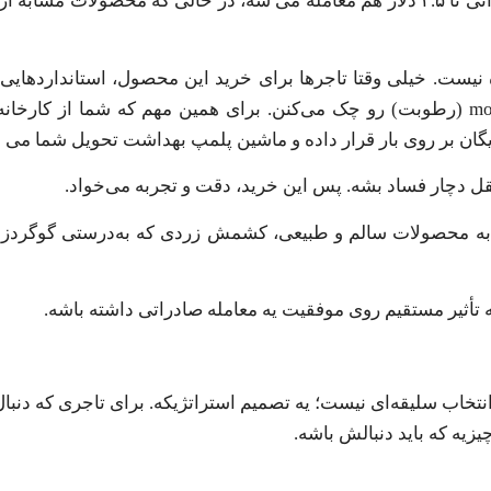
برای مثال، توی بازار امارات، هر کیلو کشمش زرد درجه یک ایرانی تا ۲.۵ دلار هم معامله می شه، در حالی که م
sulfur dioxide content (میزان گوگرد مجاز) یا moisture content (رطوبت) رو چک می‌کنن. برای همین مهم که 
یگان بر روی بار قرار داده و ماشین پلمپ بهداشت تحویل شما می 
 به محصولات سالم و طبیعی، کشمش زردی که به‌درستی گوگردز
تأثیر مستقیم روی موفقیت یه معامله صادراتی داشته باشه.
تخاب سلیقه‌ای نیست؛ یه تصمیم استراتژیکه. برای تاجری که دنبال 
زیه که باید دنبالش باشه.