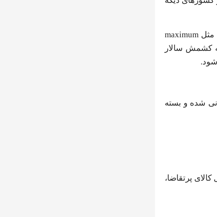
حصولات مشابه از کشورهای دیگه
خرید کشمش زرد توی تجارت بین‌المللی فقط یه معامله ساده نیست. خیلی وقتا تاجرها برای خرید این محصول، استانداردهایی مثل maximum
شما از کارخانه کشمش سالار
شود.
نی شده و بسته
کالای پرتقاضا،