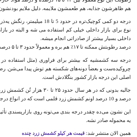
هم ظاهرشون جذابه، هم طعمشون ملایمه. دلیل ملایم بودنشون این
درجه دو کمی کوچیک‌تره در حد
نوع برای بازار داخلی خیلی کم استفاده می شه و البته در ب
داخلی بسیار بیشتر از صادراتی انجام میشه.
درصد رطوبتش ممکنه تا ۱۷٪ هم بره و معمولاً حدود ۳ تا ۵ درصد ناخالصی داره که قبل بسته بندی پاک می‌شن.
درجه سه کشمشیه که بیشتر برای فراوری (مثل استفاده در کی
اصلی این درجه بازار کشور بنگلادش است.
درصد و 10 درصد اونم کشمش زرد قلمی است که در انواع درجه یکه دو و سه هستش.
این نشون می‌ده چقدر درجه بندی می‌تونه روی بازارپسندی تأثی
یه محموله صادر نشه.
همین الان منتشر شد:
قیمت هر کیلو کشمش زرد چنده