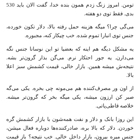
تومن. امروز زنگ زدم همون بنده خدا، گفت الان باید 530
بدی. فقط توی دو هفته.
می‌گی چرا؟ میگه هزینه حمل رفته بالا، دلار تکون خورده،
جنس توی انبارا تموم شده. خب چیکار کنه، مجبوره.
یه مشکل دیگه هم اینه که بعضیا تو این نوسانا جنس نگه
می‌دارن. یه جور احتکار نرم. می‌گن بذار گرون‌تر بشه.
نتیجه‌ش میشه همین. بازار خالی، قیمت کشمش سبز اعلا
بالا.
از اون ور مصرف‌کننده هم می‌مونه چی بخره. یکی می‌گه
صبر کن ارزون میشه، یکی میگه بخر که گرون‌تر میشه.
خلاصه قاطی‌پاتی.
این روزا بانک و دلار و نفت همه‌شون با بازار کشمش گره
خوردن. دلار که بالا بره، صادرکننده‌ها دوباره فعال میشن،
جنس میره بیرون، بازار داخل خالی. خب نتیجه؟ باز قیمت