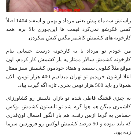
راستش سه ماه پیش یعنی مرداد و بهمن و اسفند 1404 اصلاً
کسی فکرشو نمی‌کرد قیمت ها این‌جوری بالا بره. همه
کارخونه های کشمش کاشمر مگس کیش میکردن.
من خودم تو مرداد با یه کارخونه درست حسابی بنام
کارخونه کشمش سالار ممتاز یه بار کشمش کار کردم، اون
موقع مثلاً کیلویی سیصد و هفتاد خودمون کشمش سبز ممتاز
اعلا ازشون خریدیم تو تهران میدادیم 400 هزار تومن، الان
همونا رو باید 500 هزار تومن بخری، تازه اگه گیرت بیاد.
یه چیزی قشنگ قاطی شده تو بازار. دلیلش رو کشاورزای
کاشمری میگن هم هوا گرم شد تو تابستون کشمش لوکس
حساس به گرما ازبین رفت، هم بار انگور امسال اون‌قدری
که باید نبوده و 50 درصد کشمش لوکس رو فروردین سرما
زده بود.