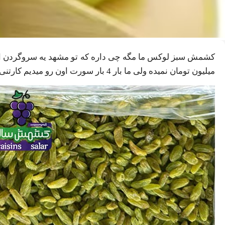
میلیون تومان نمیده ولی ما بار 4 بار سورت اون رو میدیم کارتنی 2،800،000 تومن. نوش جان مشتری!