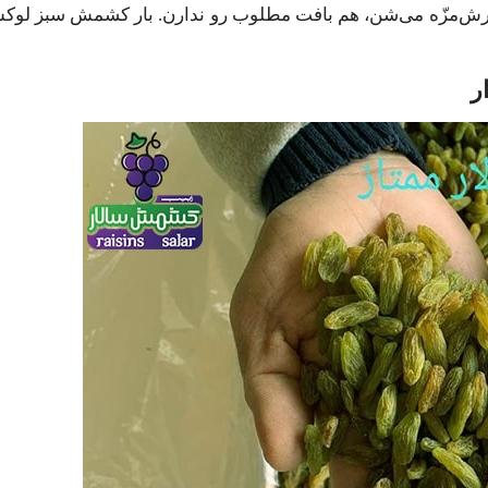
م ترش‌مزّه می‌شن، هم بافت مطلوب رو ندارن. بار کشمش سبز لوک
ر