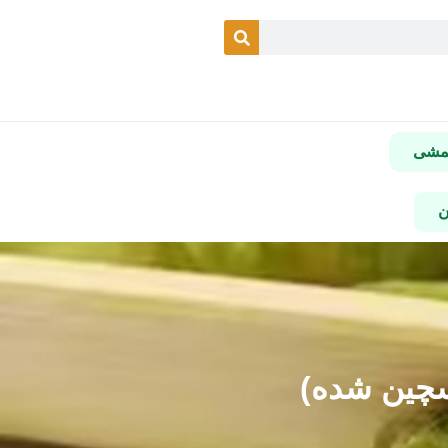
شمشی
ن
سچین شده)