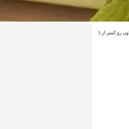
کشمش سبز لوکس ما مگه چی داره که تو مشهد یه سروگردن از همه بالاتره؟ کس دیگه این بار مارو داشته باشه کارتن 5 کیلویی اون رو کمتر از 3