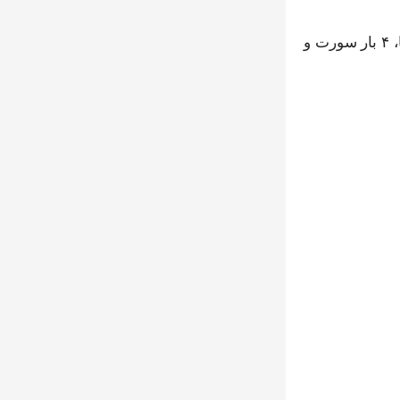
ما تو کارخونه کشمش سالار ممتاز، باور داریم که کیفیت، یه چیز تصادفی نیست. یه فرآینده، یه هنره. برای همین، کشمش سبز ما، ۴ بار سورت و