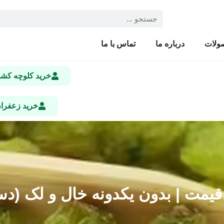
ولات
درباره ما
تماس با ما
خرید کلوچه ک
خرید زعفرا
ت | بدون یکدونه خال و لک (د