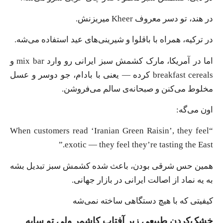
در هند، تو دسر معروف Kheer میریزنش.
در ترکیه، همراه با باقلوا و شیرینی‌های عید استفاده می‌شه.
اما در آمریکا، مارک کشمش سبز ایرانی رو وارد mix bar و
breakfast cereals کرده — یعنی با بادام، جو دوسر و عسل
مخلوط می‌کنن و صبحانه‌ی سالم می‌فروشن.
اون می‌گه:
“When customers read ‘Iranian Green Raisin’, they feel
exotic — they feel they’re tasting the East.”
همین حس شرقی بودن، باعث شده کشمش سبز تبدیل بشه
به یه نماد از اصالت ایرانی در بازار جهانی.
کیفیتی که با هیچ دستگاهی ساخته نمی‌شه
خشک‌کردن طبیعی زیر آفتاب کاشمر ولی تو سایه