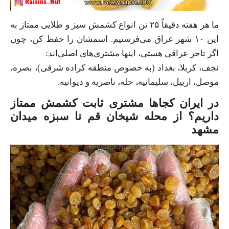
ما هر هفته دقیقاً ۲۵ تن انواع کشمش سبز و طلایی ممتاز به
این ۱۰ شهر عراق می‌فرستیم. اسمشان را حفظ کن، چون
اگر تاجر عراقی هستی، اینها مشتری‌های اصلی‌اند:
نجف، کربلا، بغداد (به خصوص منطقه کراده شرقی)، بصره،
موصل، اربیل، سلیمانیه، حله، ناصریه و دیوانیه.
در ایران کجاها مشتری ثابت کشمش ممتاز
داریم؟ از محله شیخان قم تا سبزه میدان
مشهد