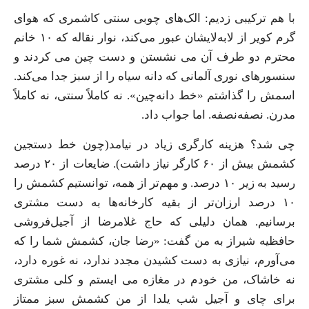
با هم ترکیبی زدیم: الک‌های چوبی سنتی کاشمری که هوای
گرم کویر از لابه‌لایشان عبور می‌کند، نوار نقاله که ۱۰ خانم
محترم دو طرف آن می نشستن و دست چین می کردند و
سنسورهای نوری آلمانی که دانه سیاه را از سبز جدا می‌کند.
اسمش را گذاشتم «خط دانه‌چین». نه کاملاً سنتی، نه کاملاً
مدرن. نصفه‌نصفه. اما جواب داد.
چی شد؟ هزینه کارگری زیاد در نیامد(چون خط دستجین
کشمش بیش از ۶۰ کارگر نیاز داشت). ضایعات از ۲۰ درصد
رسید به زیر ۱۰ درصد. و مهم‌تر از همه، توانستیم کشمش را
۱۰ درصد ارزان‌تر از بقیه کارخانه‌ها به دست مشتری
برسانیم. همان دلیلی که حاج غلامرضا از آجیل‌فروشی
حافظیه شیراز به من گفت: «رضا جان، کشمش شما را که
می‌آورم، نیازی به دست کشیدن مجدد ندارد، نه غوره دارد،
نه خاشاک، من خودم در مغازه می ایستم و کلی مشتری
برای چای و آجیل شب یلدا از من کشمش سبز ممتاز