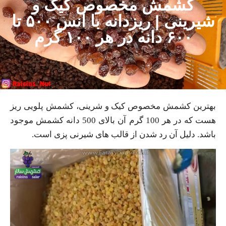
کشمش مخصوص کیک و
شیرینی | ریزدانه با انس ۵٠٠ تا
۶٠٠ دانه در هر ١٠٠ گرم
بهترین کشمش مخصوص کیک و شرینی، کشمش پلویی ریز
هست که در هر 100 گرم آن بالای 500 دانه کشمش موجود
باشد. دلیل آن رد شدن از قالب های شیرنی پزی است.