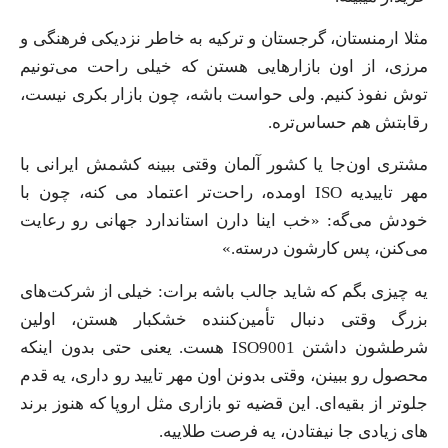
مثلا ارمنستان، گرجستان و ترکیه به خاطر نزدیکی فرهنگی و
مرزی، از اون بازارهایی‌ هستن که خیلی راحت می‌تونیم
توش نفوذ کنیم. ولی حواست باشه، چون بازار بکری نیست،
رقابتش هم حساس‌تره.
مشتری اون‌جا یا کشور آلمان وقتی ببینه کشمش ایرانی با
مهر تاییدیه ISO اومده، راحت‌تر اعتماد می کنه، چون با
خودش می‌گه: «خب اینا دارن استاندارد جهانی رو رعایت
می‌کنن، پس کارشون درسته.»
یه چیزی بگم که شاید جالب باشه برات: خیلی از شرکت‌های
بزرگ وقتی دنبال تأمین‌کننده خشکبار هستن، اولین
شرطشون داشتن ISO9001 هست. یعنی حتی بدون اینکه
محصول رو ببینن، وقتی بدونن اون مهر تایید رو داری، یه قدم
جلوتر از بقیه‌ای. این قضیه تو بازاری مثل اروپا که هنوز برند
های زیادی جا نیفتادن، یه فرصت طلاییه.