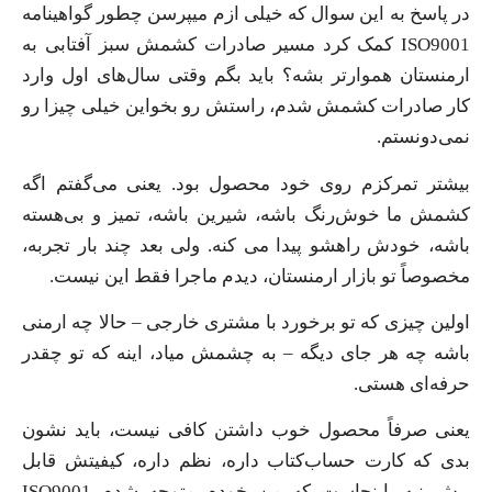
در پاسخ به این سوال که خیلی ازم میپرسن چطور گواهینامه
ISO9001 کمک کرد مسیر صادرات کشمش سبز آفتابی‌ به
ارمنستان هموارتر بشه؟ باید بگم وقتی سال‌های اول وارد
کار صادرات کشمش شدم، راستش رو بخواین خیلی چیزا رو
نمی‌دونستم.
بیشتر تمرکزم روی خود محصول بود. یعنی می‌گفتم اگه
کشمش ما خوش‌رنگ باشه، شیرین باشه، تمیز و بی‌هسته
باشه، خودش راهشو پیدا می کنه. ولی بعد چند بار تجربه،
مخصوصاً تو بازار ارمنستان، دیدم ماجرا فقط این نیست.
اولین چیزی که تو برخورد با مشتری خارجی – حالا چه ارمنی
باشه چه هر جای دیگه – به چشمش میاد، اینه که تو چقدر
حرفه‌ای هستی.
یعنی صرفاً محصول خوب داشتن کافی نیست، باید نشون
بدی که کارت حساب‌کتاب داره، نظم داره، کیفیتش قابل
پیش‌بینیه. اینجاست که من خودم متوجه شدم ISO9001