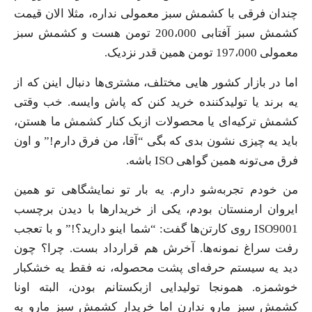
چندان فرقی با کشمش سبز معمولی نداره، مثلا الان قیمت
کشمش سبز آفتابی 200،000 تومن هست و کشمش سبز
معمولی 197،000 تومن همین قدر نزدیک.
اما در بازار کشور هایی مختلف، مشتری‌ها دنبال اینن که از
یه برند یا تولیدکننده خرید کنن که پاش وایسه. خب وقتی
کشمش ترکیه‌ای یا محصولات ازبک کنار کشمش ما هستن،
باید یه چیزی نشون بدی که بگی “آقا، من فرق دارم!” و اون
فرق می‌تونه همین گواهی ISO باشه.
من خودم تجربه‌شو دارم. یه بار تو نمایشگاهی تو همین
ایروان ارمنستان بودم، یکی از خریدارها با دیدن برچسب
ISO9001 روی کارتن‌ها گفت: “شما اینو دارید؟!” و با تعجب
رفت سراغ نمونه‌ها. آخرش هم قرارداد بست. چرا؟ چون
دید یه سیستم حرفه‌ای پشت محصوله، نه فقط یه خشکبار
خوشمزه. همونجا تولیدایی ازبکستانم بودن، البته اونا
کشمش سبز مارو ندارن اما خریدار کشمش سبز مارو به