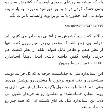
بله که میشه یه روشای جدیدی اومده که کشمش سبز رو
بدون خشک کردن در جلو نور خورشید بصورت بسیار سیف
تولید می کنه. چطوری؟ بیا تو پرایوت واتساپم تا برات بگم
wa.me/989154224935
حالا ما که داریم کشمش سبز آفتابی رو صادر می‌ کنیم، باید
حواسمون جمع باشه که محصولی بفرستیم بیرون که نه تنها
از نظر طعم و ظاهر قابل قبوله، بلکه از نظر کیفیت هم
حرفی واسه گفتن داشته باشه. اینجا دقیقاً استاندارد
ISO9001 میاد وسط میدون.
این استاندارد مثل یه چک‌لیست حرفه‌ایه که کل فرآیند تولید،
بسته‌بندی و حتی نحوه برخورد با مشتری رو پوشش می‌ده.
یعنی شما فقط با یه محصول باکیفیت طرف نیستی؛ داری یه
روند منظم، حساب‌شده و مطمئن رو به خریدار نشون می
‌دی. این استاندارد مثل یک اتاق شیشه ایی که همه چیز رو
خریدار میبینه.