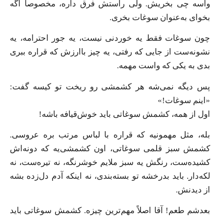
واسه چی بخریش. ولی راستش فرق داره، مخصوصاً اگه
بخوای به‌عنوان سوغات بخری.
چون سوغات فقط یه خوردنی نیست، یه جور احترامه، یه
نشونه‌ست از جایی که رفتی، یه چیز باارزش که قراره ببری
بدی به یکی که واست مهمه.
پس دیگه نمی‌شه هر کشمشی رو ریخت تو کیسه گفت:
«اینم سوغات!»
اول از همه، کشمش سوغاتی باید خوش‌قیافه باشه!
بله، مثل مهمونیه که قراره با لباس مرتب بره عروسی.
کشمش سبز قلمی سوغاتی، اون کشمشی‌یه که دونه‌اش
کشیده‌ست، رنگش یه سبز ملایم خوشرنگه، نه تیره‌ست، نه
لکه‌دار. باید بدرخشه تو بسته‌بندی، نه اینکه آدم دل‌زده بشه
از دیدنش.
بعدشم طعم! آقا اصلاً مهم‌ترین چیزه. کشمش سوغاتی باید