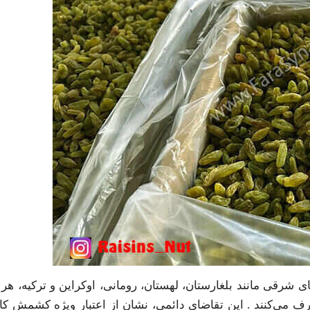
ی شرقی مانند بلغارستان، لهستان، رومانی، اوکراین و ترکیه، ه
۲ تن) از این کشمش را مصرف می‌کنند . این تقاضای دائمی، نشان از اعتبار ویژه کش