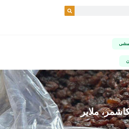
شمشی
ن