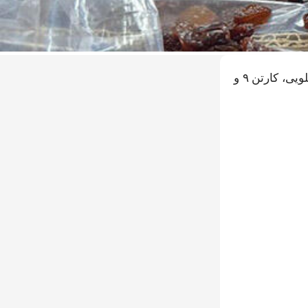
قیمت کشمش آفتابی امروز: کشمش آبگیری درجه 1 کاشمر ۲۳۵ت، تاکستان خوراکی ۴۸۵ت، ملایر ۴۷۰ت. نرخ عمده کیسه ۳۰ کیلویی، کارتن ۹ و